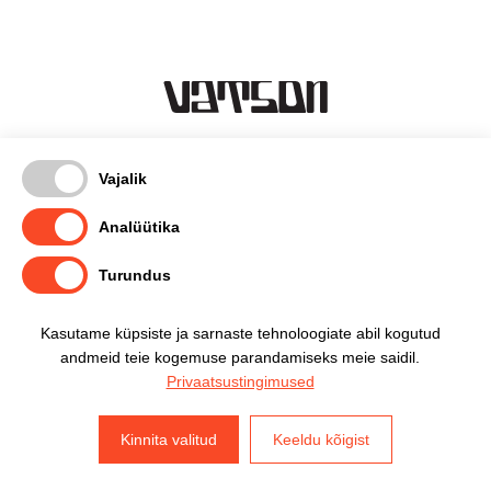
Kentmanni 18-3, Tallinn
Vajalik
timo@vatson.ee
(+372) 5665 1007
Analüütika
facebook
Turundus
instagram
privaatsuspoliitika
Kasutame küpsiste ja sarnaste tehnoloogiate abil kogutud
andmeid teie kogemuse parandamiseks meie saidil.
Privaatsustingimused
timo@vatson.ee
Kinnita valitud
Keeldu kõigist