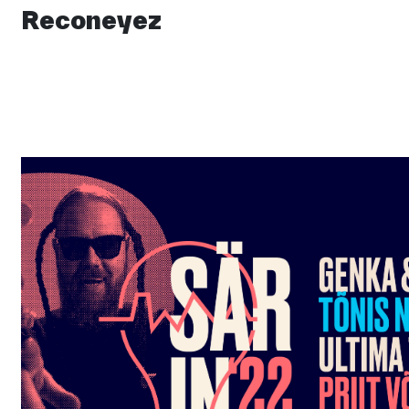
Reconeyez
Bränding, merch, expo lahendused ja koduleht toidutehn