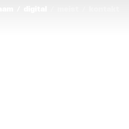
laam
digital
meist
kontakt