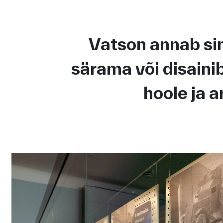
Vatson annab sin
särama või disaini
hoole ja 