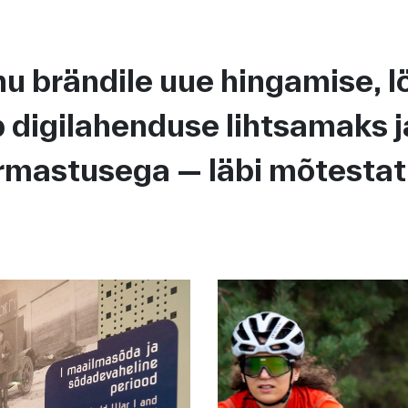
u brändile uue hingamise, löö
b digilahenduse lihtsamaks 
armastusega — läbi mõtestatu