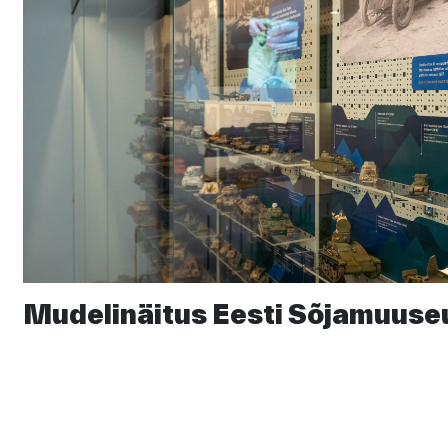
Mudelinäitus Eesti Sõjamuuse
Kuidas muuta inimeste liikumisharjumusi? Liigume koos!