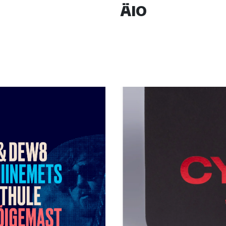
ÄIO
oloogia idufirmale.