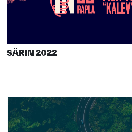
SÄRIN 2022
Bränding ja veeb tipptasemel küberturbefirmale