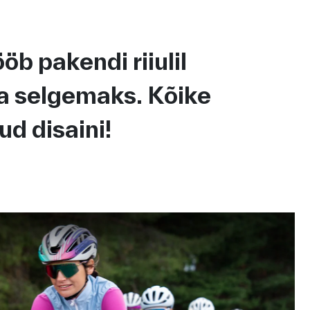
b pakendi riiulil
ja selgemaks. Kõike
d disaini!