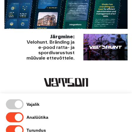
Järgmine:
Velohunt. Bränding ja
e-pood ratta- ja
spordivarustust
müüvale ettevõttele.
Kentmanni 18-3, Tallinn
Vajalik
timo@vatson.ee
(+372) 5665 1007
Analüütika
facebook
Turundus
instagram