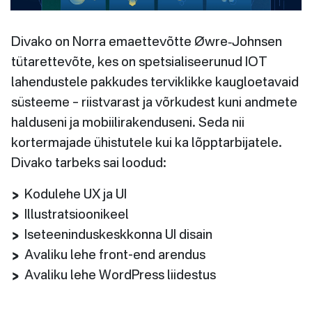
Divako on Norra emaettevõtte Øwre‐Johnsen
tütarettevõte, kes on spetsialiseerunud IOT
lahendustele pakkudes terviklikke kaugloetavaid
süsteeme – riistvarast ja võrkudest kuni andmete
halduseni ja mobiilirakenduseni. Seda nii
kortermajade ühistutele kui ka lõpptarbijatele.
Divako tarbeks sai loodud:
Kodulehe UX ja UI
Illustratsioonikeel
Iseteeninduskeskkonna UI disain
Avaliku lehe front-end arendus
Avaliku lehe WordPress liidestus