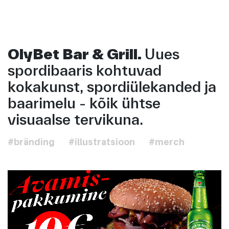
OlyBet Bar & Grill.
Uues
spordibaaris kohtuvad
kokakunst, spordiülekanded ja
baarimelu - kõik ühtse
visuaalse tervikuna.
#bränding
#illustratsioon
#merch