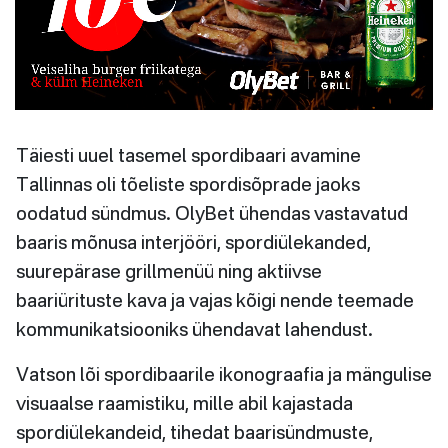
Täiesti uuel tasemel spordibaari avamine
Tallinnas oli tõeliste spordisõprade jaoks
oodatud sündmus. OlyBet ühendas vastavatud
baaris mõnusa interjööri, spordiülekanded,
suurepärase grillmenüü ning aktiivse
baariürituste kava ja vajas kõigi nende teemade
kommunikatsiooniks ühendavat lahendust.
Vatson lõi spordibaarile ikonograafia ja mängulise
visuaalse raamistiku, mille abil kajastada
spordiülekandeid, tihedat baarisündmuste,