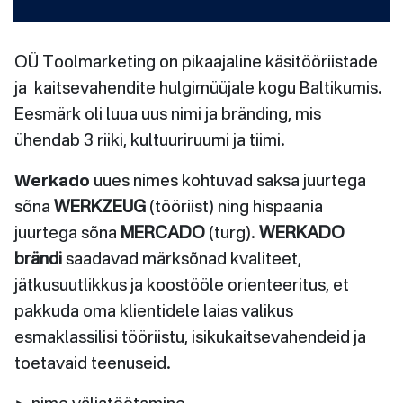
OÜ Toolmarketing on pikaajaline käsitööriistade
ja kaitsevahendite hulgimüüjale kogu Baltikumis.
Eesmärk oli luua uus nimi ja bränding, mis
ühendab 3 riiki, kultuuriruumi ja tiimi.
Werkado
uues nimes kohtuvad saksa juurtega
sõna
WERKZEUG
(tööriist) ning hispaania
juurtega sõna
MERCADO
(turg).
WERKADO
brändi
saadavad märksõnad kvaliteet,
jätkusuutlikkus ja koostööle orienteeritus, et
pakkuda oma klientidele laias valikus
esmaklassilisi tööriistu, isikukaitsevahendeid ja
toetavaid teenuseid.