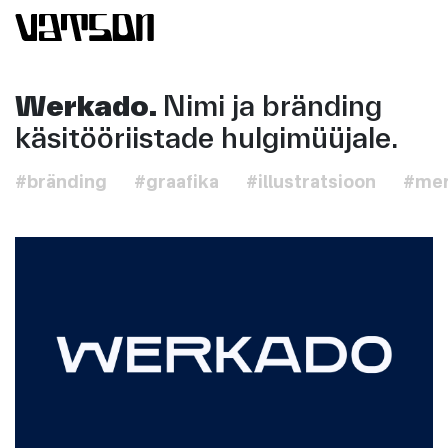
Werkado.
Nimi ja bränding
käsitööriistade hulgimüüjale.
#bränding
#graafika
#illustratsioon
#me