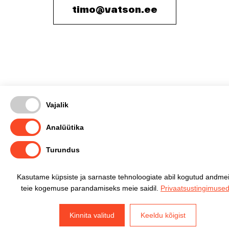
timo@vatson.ee
Vajalik
Analüütika
Turundus
Kasutame küpsiste ja sarnaste tehnoloogiate abil kogutud andme
teie kogemuse parandamiseks meie saidil.
Privaatsustingimuse
Kinnita valitud
Keeldu kõigist