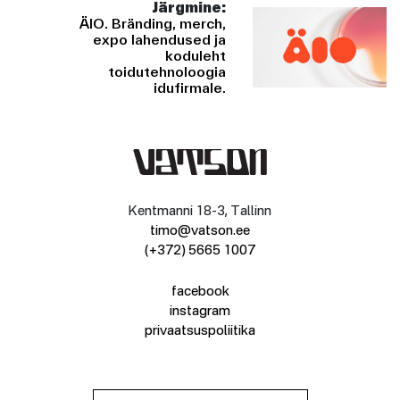
Järgmine:
ÄIO. Bränding, merch,
expo lahendused ja
koduleht
toidutehnoloogia
idufirmale.
Kentmanni 18-3, Tallinn
timo@vatson.ee
(+372) 5665 1007
facebook
instagram
privaatsuspoliitika