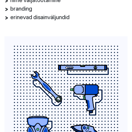
nime väljatöötamine
branding
erinevad disainväljundid