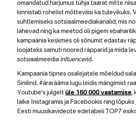
omandatud harjumus tühja taarat mitte niis
kinnistab rohelist mõtteviiisi ka tulevikuks. 
suhtlemiseks sotsiaalmeediakanalid, mis no
lähevad ning ka meetod oli pigem ebaharilik
kampaania keskmes oli sõnumit edastav räpi
loojateks samuti noored räpparid ja mida le
sotsiaalmeedia
influencer
id.
Kampaania tipnes osalejatele mõeldud sala
Sinilind. #ärarääma lugu leidis mängimist raa
Youtube’s julgelt
üle 160 000
vaatamise
,
laike Instagramis ja Facebookis ning lõpuks 
Eesti muusikavideote edetabeli TOP7 esik