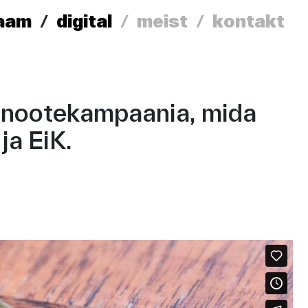
laam
digital
meist
kontakt
 nootekampaania, mida
ja EiK.