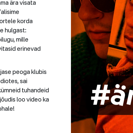
ama ära visata
Valisime
ortele korda
e hulgast:
lugu, mille
vitasid erinevad
jase peoga klubis
diotes, sai
 kümneid tuhandeid
jõudis loo video ka
ohale!