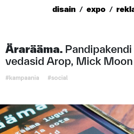
disain
expo
rek
Ärarääma.
Pandipakendi
vedasid Arop, Mick Moon 
#kampaania
#social