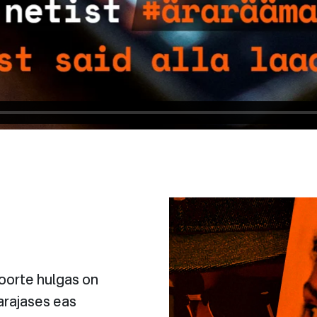
oorte hulgas on
arajases eas