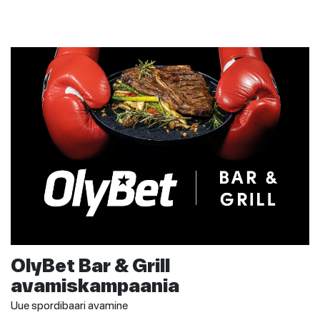
OlyBet Bar & Grill
avamiskampaania
Uue spordibaari avamine