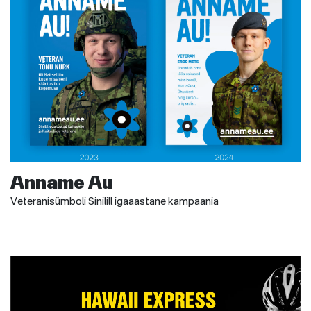
Anname Au
Veteranisümboli Sinilill igaaastane kampaania