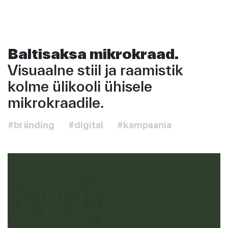
Baltisaksa mikrokraad.
Visuaalne stiil ja raamistik
kolme ülikooli ühisele
mikrokraadile.
#bränding
#digital
#kampaania