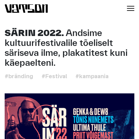
SÄRIN 2022.
Andsime
kultuurifestivalile tõeliselt
säriseva ilme, plakatitest kuni
käepaelteni.
#bränding
#Festival
#kampaania