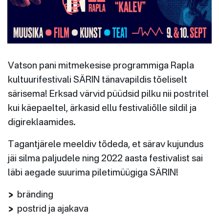
Vatson pani mitmekesise programmiga Rapla
kultuurifestivali SÄRIN tänavapildis tõeliselt
särisema! Erksad värvid püüdsid pilku nii postritel
kui käepaeltel, ärkasid ellu festivaliõlle sildil ja
digireklaamides.
Tagantjärele meeldiv tõdeda, et särav kujundus
jäi silma paljudele ning 2022 aasta festivalist sai
läbi aegade suurima piletimüügiga SÄRIN!
bränding
postrid ja ajakava