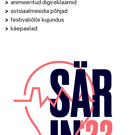
animeeritud digireklaamid
sotsiaalmeedia põhjad
festivaliõlle kujundus
käepaelad