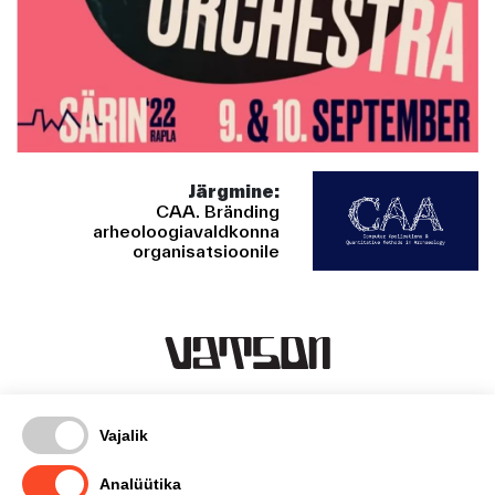
Järgmine:
CAA. Bränding
arheoloogiavaldkonna
organisatsioonile
Kentmanni 18-3, Tallinn
Vajalik
timo@vatson.ee
(+372) 5665 1007
Analüütika