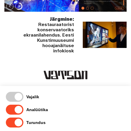
Järgmine:
Restauraatorist
konservaatoriks
ekraanilahendus. Eesti
Kunstimuuseumi
hooajanäituse
infokiosk
Kentmanni 18-3, Tallinn
Vajalik
timo@vatson.ee
(+372) 5665 1007
Analüütika
facebook
Turundus
instagram
privaatsuspoliitika