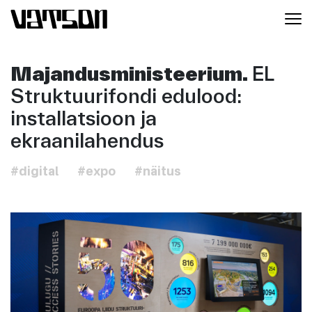
Majandusministeerium.
EL
Struktuurifondi edulood:
installatsioon ja
ekraanilahendus
#digital
#expo
#näitus