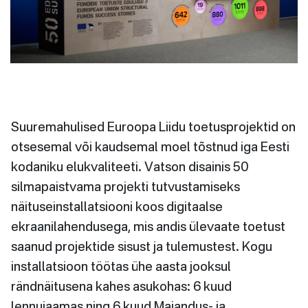
Suuremahulised Euroopa Liidu toetusprojektid on
otsesemal või kaudsemal moel tõstnud iga Eesti
kodaniku elukvaliteeti. Vatson disainis 50
silmapaistvama projekti tutvustamiseks
näituseinstallatsiooni koos digitaalse
ekraanilahendusega, mis andis ülevaate toetust
saanud projektide sisust ja tulemustest. Kogu
installatsioon töötas ühe aasta jooksul
rändnäitusena kahes asukohas: 6 kuud
lennujaamas ning 6 kuud Majandus- ja