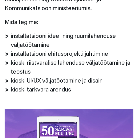
Kommunikatsiooniministeeriumis.
Mida tegime:
installatsiooni idee- ning ruumilahenduse
väljatöötamine
installatsiooni ehitusprojekti juhtimine
kioski riistvaralise lahenduse väljatöötamine ja
teostus
kioski UI/UX väljatöötamine ja disain
kioski tarkvara arendus