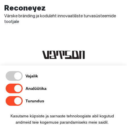
Reconeyez
Värske bränding ja koduleht innovaatiliste turvasüsteemide
tootjale
Kentmanni 18-3, Tallinn
Vajalik
timo@vatson.ee
(+372) 5665 1007
Analüütika
facebook
Turundus
instagram
privaatsuspoliitika
Kasutame küpsiste ja sarnaste tehnoloogiate abil kogutud
andmeid teie kogemuse parandamiseks meie saidil.