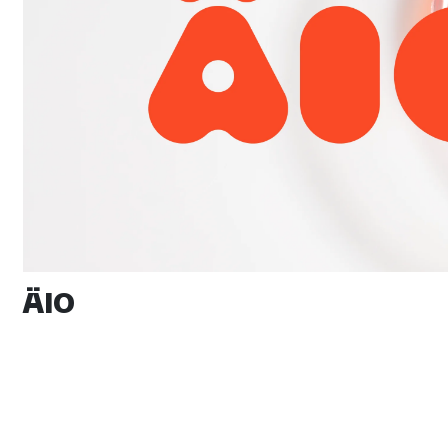
ÄIO
Bränding finantssektori startupile